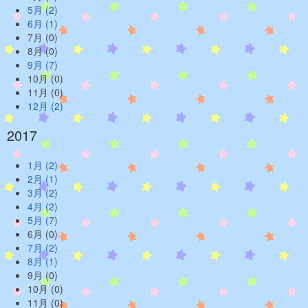
5月 (2)
6月 (1)
7月 (0)
8月 (0)
9月 (7)
10月 (0)
11月 (0)
12月 (2)
2017
1月 (2)
2月 (1)
3月 (2)
4月 (2)
5月 (7)
6月 (0)
7月 (2)
8月 (1)
9月 (0)
10月 (0)
11月 (0)