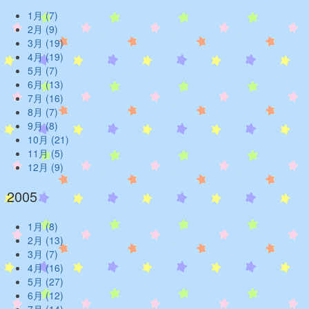
1月 (7)
2月 (9)
3月 (19)
4月 (19)
5月 (7)
6月 (13)
7月 (16)
8月 (7)
9月 (8)
10月 (21)
11月 (5)
12月 (9)
2005
1月 (8)
2月 (13)
3月 (7)
4月 (16)
5月 (27)
6月 (12)