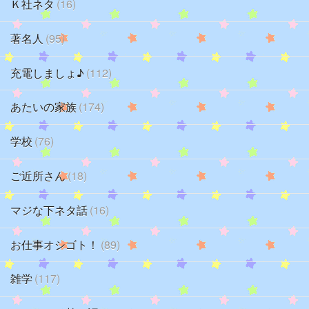
Ｋ社ネタ
(16)
著名人
(95)
充電しましょ♪
(112)
あたいの家族
(174)
学校
(76)
ご近所さん
(18)
マジな下ネタ話
(16)
お仕事オシゴト！
(89)
雑学
(117)