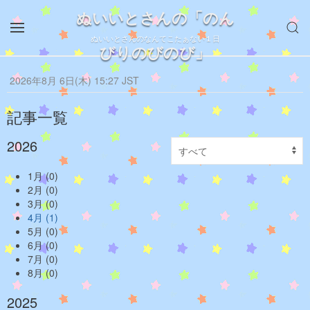
ぬいいとさんの「のん
ぬいいとさんのなんてこたぁない１日
びりのびのび」
2026年8月 6日(木) 15:27 JST
記事一覧
2026
1月 (0)
2月 (0)
3月 (0)
4月 (1)
5月 (0)
6月 (0)
7月 (0)
8月 (0)
2025