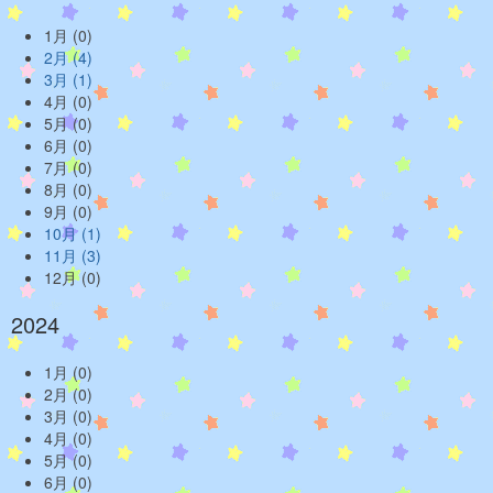
1月 (0)
2月 (4)
3月 (1)
4月 (0)
5月 (0)
6月 (0)
7月 (0)
8月 (0)
9月 (0)
10月 (1)
11月 (3)
12月 (0)
2024
1月 (0)
2月 (0)
3月 (0)
4月 (0)
5月 (0)
6月 (0)