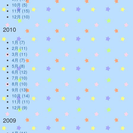
10月 (5)
11月 (15)
12月 (10)
2010
1月 (7)
2月 (11)
3月 (11)
4月 (7)
5月 (8)
6月 (12)
7月 (10)
8月 (10)
9月 (13)
10月 (14)
11月 (11)
12月 (9)
2009