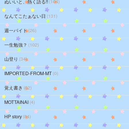
ぬいいと、熱く語る!!
(104)
なんてこたぁない日
(131)
週一バイト
(26)
一生勉強？
(102)
山登り
(34)
IMPORTED-FROM-MT
(0)
覚え書き
(52)
MOTTAINAI
(4)
HP story
(84)