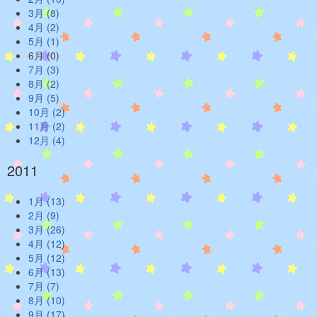
3月 (8)
4月 (2)
5月 (1)
6月 (0)
7月 (3)
8月 (2)
9月 (5)
10月 (2)
11月 (2)
12月 (4)
2011
1月 (13)
2月 (9)
3月 (26)
4月 (12)
5月 (12)
6月 (13)
7月 (7)
8月 (10)
9月 (17)