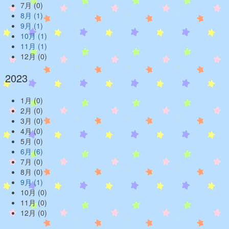
7月 (0)
8月 (1)
9月 (1)
10月 (1)
11月 (1)
12月 (0)
2023
1月 (0)
2月 (0)
3月 (0)
4月 (0)
5月 (0)
6月 (6)
7月 (0)
8月 (0)
9月 (1)
10月 (0)
11月 (0)
12月 (0)